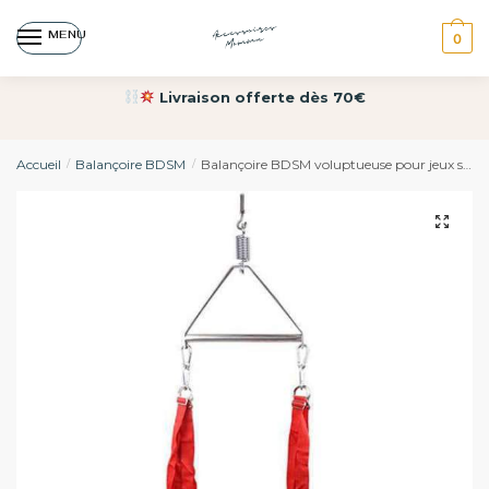
MENU
0
Livraison offerte dès 70€
Accueil
Balançoire BDSM
Balançoire BDSM voluptueuse pour jeux sensuels
/
/