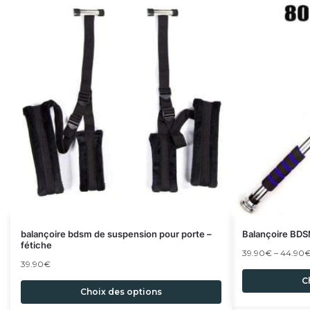
balançoire bdsm de suspension pour porte –
Balançoire BDSM
fétiche
39.90
€
–
44.90
39.90
€
C
Choix des options