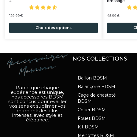
2
dressage
129.99
€
45.99
€
Choix des options
C
NOS COLLECTIONS
Baillon BDSM
Balançoire BDSM
Parce que chaque
expérience est unique,
Cage de chasteté
nos accessoires BDSM
sont conçus pour éveiller
BDSM
vos sens et sublimer vos
Collier BDSM
moments les plus
intenses, avec style et
Fouet BDSM
élégance.
Kit BDSM
Menottes BDSM