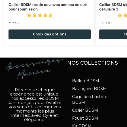
Collier BDSM ras de cou avec anneau en cuir
Collier BDSM q
pour soumission
cellulaire 3
39.99
€
165.99
€
Choix des options
C
NOS COLLECTIONS
Baillon BDSM
Balançoire BDSM
Parce que chaque
expérience est unique,
Cage de chasteté
nos accessoires BDSM
sont conçus pour éveiller
BDSM
vos sens et sublimer vos
Collier BDSM
moments les plus
intenses, avec style et
Fouet BDSM
élégance.
Kit BDSM