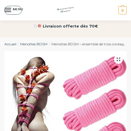
MENU
0
Livraison offerte dès 70€
Accueil
Menottes BDSM
Menottes BDSM – ensemble de trois cordages shibari en teinte rose
/
/