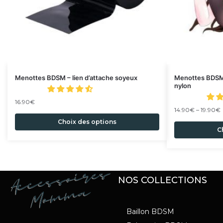
Menottes BDSM – lien d’attache soyeux
Menottes BDSM 
nylon
16.90
€
14.90
€
–
19.90
€
Choix des options
C
NOS COLLECTIONS
Baillon BDSM