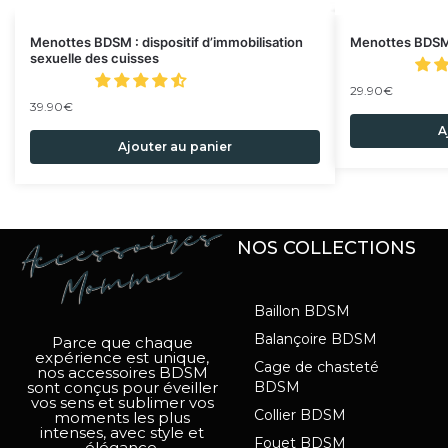
Menottes BDSM : dispositif d’immobilisation
Menottes BDSM 
sexuelle des cuisses
29.90
€
39.90
€
A
Ajouter au panier
NOS COLLECTIONS
Baillon BDSM
Balançoire BDSM
Parce que chaque
expérience est unique,
Cage de chasteté
nos accessoires BDSM
sont conçus pour éveiller
BDSM
vos sens et sublimer vos
Collier BDSM
moments les plus
intenses, avec style et
Fouet BDSM
élégance.